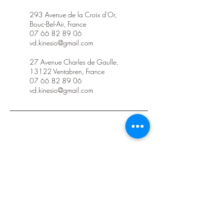
293 Avenue de la Croix d'Or,
Bouc-Bel-Air, France
07 66 82 89 06
vd.kinesio@gmail.com
27 Avenue Charles de Gaulle,
13122 Ventabren, France
07 66 82 89 06
vd.kinesio@gmail.com
Code de déontologie
www.vd-kinesiologie.com
Kinésiologue Bouc-Bel-Air, Kinésiologue Aix-en-Provence,