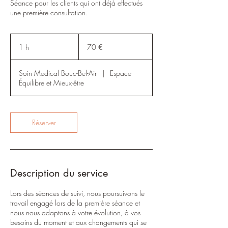
Séance pour les clients qui ont déjà effectués
une première consultation.
70
euros
1 h
1
70 €
Soin Medical Bouc-Bel-Air
|
Espace
Équilibre et Mieux-être
Réserver
Description du service
Lors des séances de suivi, nous poursuivons le
travail engagé lors de la première séance et
nous nous adaptons à votre évolution, à vos
besoins du moment et aux changements qui se